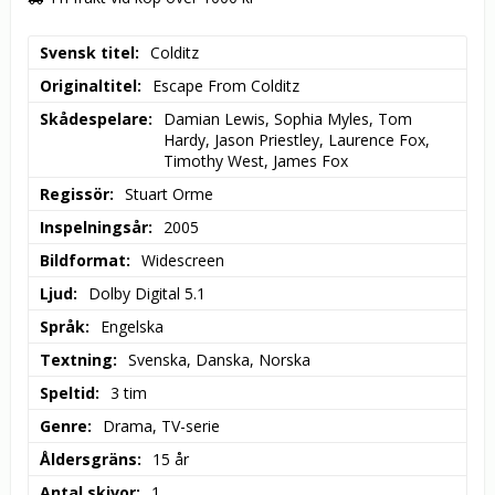
Svensk titel
Colditz
Originaltitel
Escape From Colditz
Skådespelare
Damian Lewis, Sophia Myles, Tom 
Hardy, Jason Priestley, Laurence Fox, 
Timothy West, James Fox
Regissör
Stuart Orme
Inspelningsår
2005
Bildformat
Widescreen
Ljud
Dolby Digital 5.1
Språk
Engelska
Textning
Svenska, Danska, Norska
Speltid
3 tim
Genre
Drama, TV-serie
Åldersgräns
15 år
Antal skivor
1