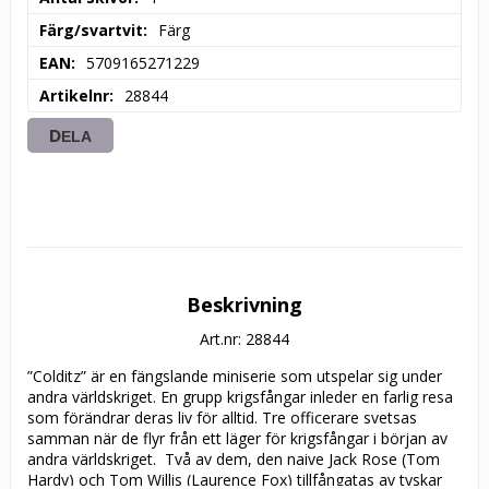
Färg/svartvit
Färg
EAN
5709165271229
Artikelnr
28844
DELA
Beskrivning
Art.nr: 28844
”Colditz” är en fängslande miniserie som utspelar sig under 
andra världskriget. En grupp krigsfångar inleder en farlig resa 
som förändrar deras liv för alltid. Tre officerare svetsas 
samman när de flyr från ett läger för krigsfångar i början av 
andra världskriget.  Två av dem, den naive Jack Rose (Tom 
Hardy) och Tom Willis (Laurence Fox) tillfångatas av tyskar 