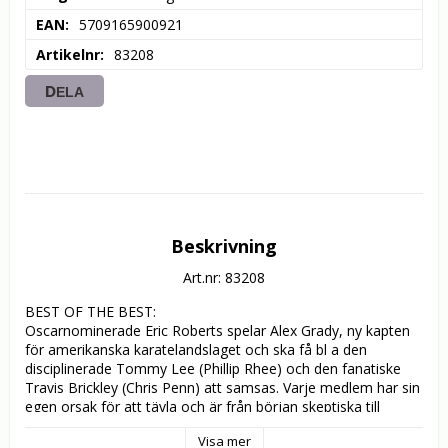
EAN
5709165900921
Artikelnr
83208
DELA
Beskrivning
Art.nr: 83208
BEST OF THE BEST:

Oscarnominerade Eric Roberts spelar Alex Grady, ny kapten 
för amerikanska karatelandslaget och ska få bl a den 
disciplinerade Tommy Lee (Phillip Rhee) och den fanatiske 
Travis Brickley (Chris Penn) att samsas. Varje medlem har sin 
egen orsak för att tävla och är från början skeptiska till 
Grady. Efter hård träning och inbördes maktkamp, lär sig 
Visa mer
teamet att de måste vara en enhet, om de skall vinna över 