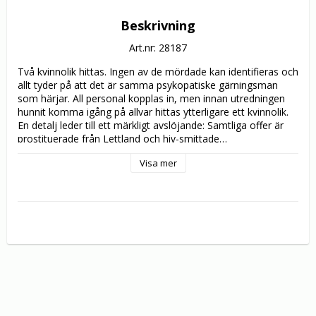
Beskrivning
Art.nr: 28187
Två kvinnolik hittas. Ingen av de mördade kan identifieras och 
allt tyder på att det är samma psykopatiske gärningsman 
som härjar. All personal kopplas in, men innan utredningen 
hunnit komma igång på allvar hittas ytterligare ett kvinnolik. 
En detalj leder till ett märkligt avslöjande: Samtliga offer är 
prostituerade från Lettland och hiv-smittade…

Visa mer
Internationell handel med prostituerade och äregiriga 
forskare i den multinationella läkemedelsindustrin utgör 
bakgrunden i ”Sista vittnet”, en skoningslös och 
vardagsrealistisk film. En hårt pressad Martin Beck (PETER 
HABER) kämpar själv med hjärtproblem när han ställs inför 
de kostnader som skrupelfria hallickar och 
läkemedelsindustrins affärsmän låter andra betala i sin jakt 
på profit. Men det finns inte tillräckligt med tid för att följa 
läkarnas råd om vila…