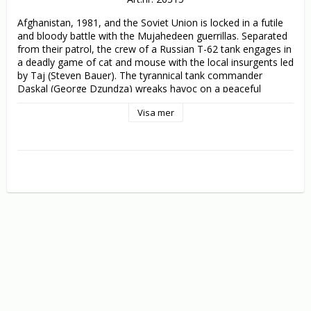
Afghanistan, 1981, and the Soviet Union is locked in a futile 
and bloody battle with the Mujahedeen guerrillas. Separated 
from their patrol, the crew of a Russian T-62 tank engages in 
a deadly game of cat and mouse with the local insurgents led 
by Taj (Steven Bauer). The tyrannical tank commander 
Daskal (George Dzundza) wreaks havoc on a peaceful 
Afghani village, pushing the moral boundaries of the tank 
Visa mer
driver Koverchenko (Jason Patric) to the limits. 

Sensing mutiny, the psychotic Daskal abandons the 
disenchanted tanker to die in the desert at the hand of 
rebels, only to find he´s sealed his own fate.