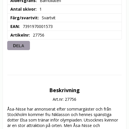
Åldersgräns
Barntillåten
Antal skivor
1
Färg/svartvit
Svartvit
EAN
7391970001573
Artikelnr
27756
DELA
Beskrivning
Art.nr: 27756
Åsa-Nisse har annonserat efter sommargäster och från 
Stockholm kommer fru Niklasson och hennes spänstiga 
dotter Elsa som tränar inför olympiaden. Utsocknes kvinnor 
är en stor attraktion på orten. Men Åsa-Nisse och 