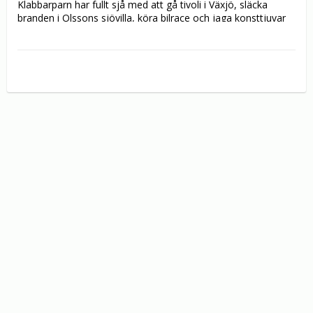
Klabbarparn har fullt sjå med att gå tivoli i Växjö, släcka 
branden i Olssons sjövilla, köra bilrace och jaga konsttjuvar 
innan nästa galenskap bryter ut.