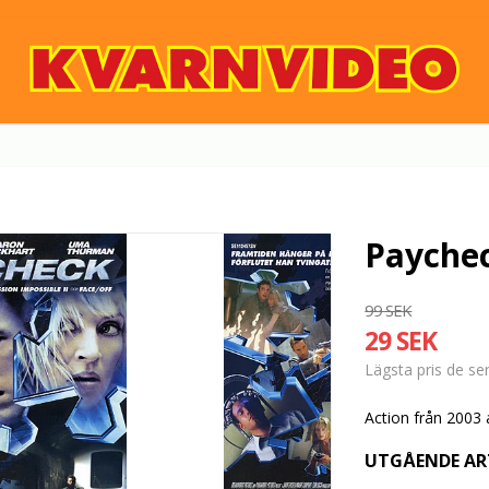
Paychec
99 SEK
29 SEK
Lägsta pris de s
Action från 2003
UTGÅENDE AR