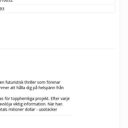
010632
93
futuristisk thriller som förenar 
er att hålla dig på helspänn från 
 för topphemliga projekt. Efter varje 
slöja viktig information. När han 
tals miljoner dollar - upptäcker 
om han skulle fått av sin gamla vän 
lar han i mörkret tills han får ett 
a. Med hjälp av en vacker forskare 