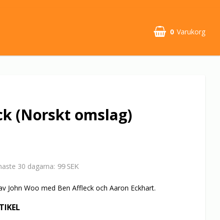
0
Varukorg
k (Norskt omslag)
99 SEK
enaste 30 dagarna
 av John Woo med Ben Affleck och Aaron Eckhart.
TIKEL