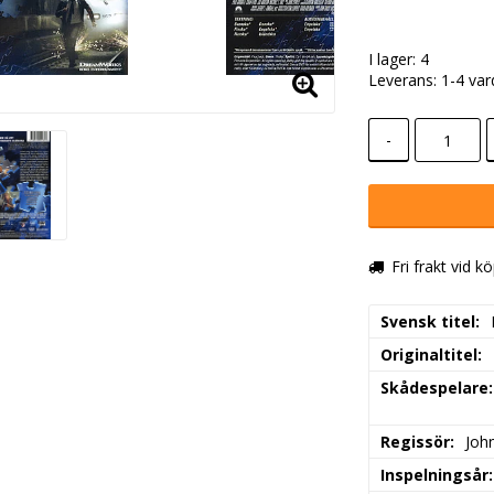
I lager: 4
Leverans:
1-4 va
-
Fri frakt vid k
Svensk titel
Originaltitel
Skådespelare
Regissör
Joh
Inspelningsår