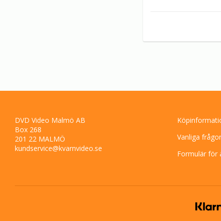
DVD Video Malmö AB
Köpinformati
Box 268
Vanliga frågo
201 22 MALMÖ
kundservice@kvarnvideo.se
Formulär för 