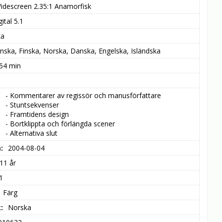
idescreen 2.35:1 Anamorfisk
ital 5.1
ka
nska, Finska, Norska, Danska, Engelska, Isländska
 54 min
- Kommentarer av regissör och manusförfattare

- Stuntsekvenser

- Framtidens design

- Bortklippta och förlängda scener

- Alternativa slut
m
2004-08-04
11 år
1
Färg
k
Norska