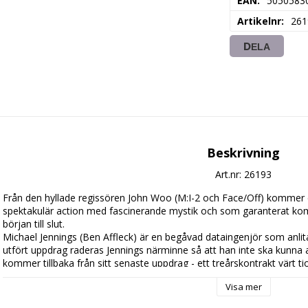
EAN
5050583
Artikelnr
261
DELA
Beskrivning
Art.nr: 26193
Från den hyllade regissören John Woo (M:I-2 och Face/Off) kommer en 
spektakulär action med fascinerande mystik och som garanterat komm
början till slut.

Michael Jennings (Ben Affleck) är en begåvad dataingenjör som anlitas
utfört uppdrag raderas Jennings närminne så att han inte ska kunna av
kommer tillbaka från sitt senaste uppdrag - ett treårskontrakt värt tio
Jennings till sin bestörtning att han tydligen avsagt sig utbetalning, s
Visa mer
(Aaron Eckhart). Utan minne och bevis om vad som egentligen hänt fam
mystiskt kuvert som innehåller ledtrådar till hans bortglömda förflutn