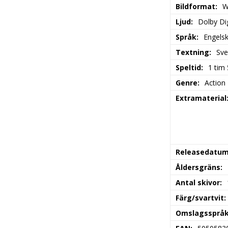
Bildformat
W
Ljud
Dolby Dig
Språk
Engels
Textning
Sve
Speltid
1 tim
Genre
Action
Extramaterial
Releasedatu
Åldersgräns
Antal skivor
Färg/svartvit
Omslagssprå