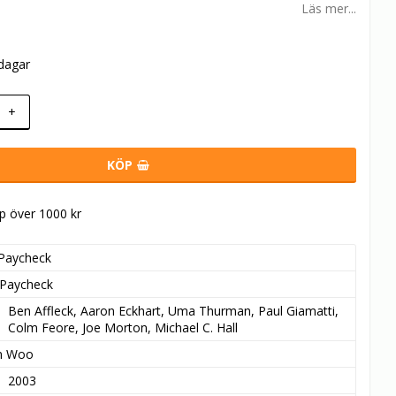
Läs mer...
rdagar
+
KÖP
öp över 1000 kr
Paycheck
Paycheck
Ben Affleck, Aaron Eckhart, Uma Thurman, Paul Giamatti, 
Colm Feore, Joe Morton, Michael C. Hall
n Woo
2003