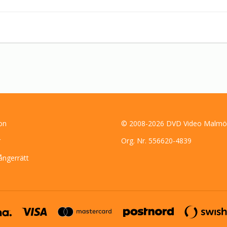
(Uma Thurman), måste Jennings snabbt lösa gåtan om sitt förflutna,
skakande upptäckt som  väntar honom i framtiden.
on
© 2008-2026 DVD Video Malmö
r
Org. Nr. 556620-4839
ångerrätt