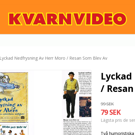
Lyckad Nedfrysning Av Herr Moro / Resan Som Blev Av
Lyckad 
/ Resan
99 SEK
79 SEK
Lägsta pris de s
Två humoristiska