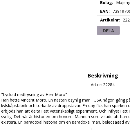
Bolag
Majen
EAN
7391970
Artikelnr
222
DELA
Beskrivning
Art.nr: 22284
"Lyckad nedfrysning av Herr Moro"

Han hette Vincent Moro. En nästan osynlig man i USA någon gång på 
kylskåpsfabrik och torkade av droppstavar. En dag fick han sparken o
erbjöds han att delta i ett vetenskapligt experiment. Och infryst i ett i
synlig. Det här är historien om honom. Mannen som visade att han e
existera. En paradoxal historia om en paradoxal man, beledsagad av 