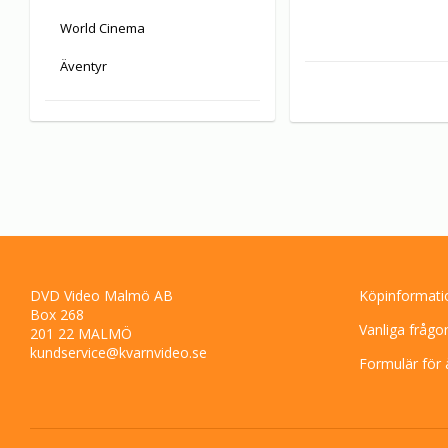
World Cinema
Äventyr
DVD Video Malmö AB
Köpinformati
Box 268
Vanliga frågo
201 22 MALMÖ
kundservice@kvarnvideo.se
Formulär för 