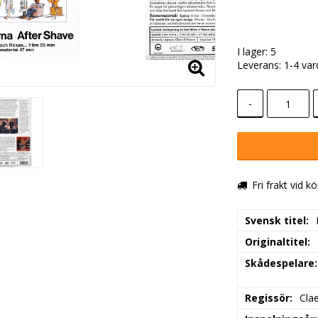
I lager: 5
Leverans:
1-4 va
-
Fri frakt vid k
Svensk titel
Originaltitel
Skådespelare
Regissör
Cla