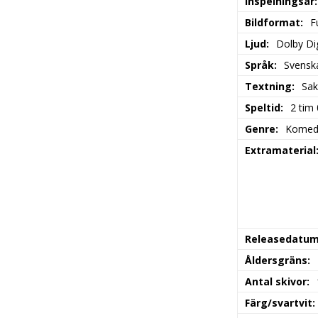
Inspelningsår
Bildformat
F
Ljud
Dolby Dig
Språk
Svensk
Textning
Sak
Speltid
2 tim
Genre
Komed
Extramaterial
Releasedatu
Åldersgräns
Antal skivor
Färg/svartvit