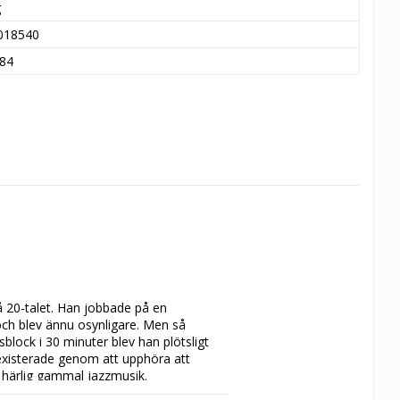
g
018540
84
20-talet. Han jobbade på en 
ch blev ännu osynligare. Men så 
sblock i 30 minuter blev han plötsligt 
xisterade genom att upphöra att 
härlig gammal jazzmusik.
