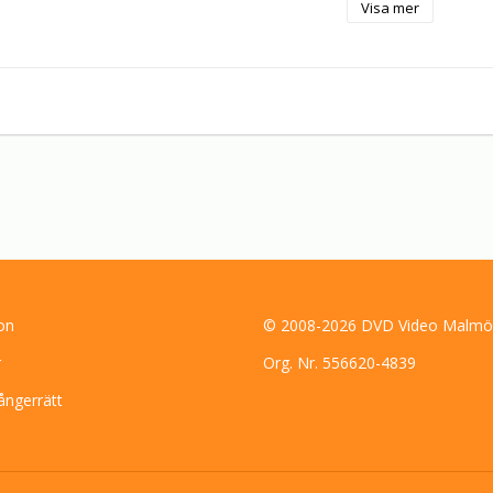
Visa mer
"Resan som blev av"

Det händer ibland att artister bestämmer sig för att sätta ihop ett
syfte att sedan resa runt i landet och framföra detta program. Men så
som ingen tänkt på och det hela går plötsligt inte att genomföra. Det b
naturligtvis inte alltid. Kanske inte ens oftast. Under senvintern 199
nya och gamla nummer ihop av en ensemble från Göteborg. Planen var
1994 och framföra detta program. Ingenting inträffade som förändrad
En seger för planeringen inkasserades. Resan kunde genomföras och
som blev av.
on
© 2008-2026 DVD Video Malmö
r
Org. Nr. 556620-4839
ångerrätt