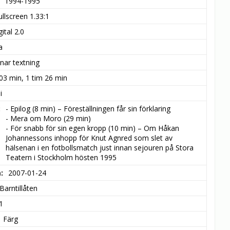
1994-1995
ullscreen 1.33:1
ital 2.0
a
nar textning
 03 min, 1 tim 26 min
i
- Epilog (8 min) – Föreställningen får sin förklaring

- Mera om Moro (29 min)

- För snabb för sin egen kropp (10 min) – Om Håkan 
Johannessons inhopp för Knut Agnred som slet av 
hälsenan i en fotbollsmatch just innan sejouren på Stora 
Teatern i Stockholm hösten 1995
m
2007-01-24
Barntillåten
1
Färg