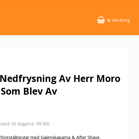
0
Varukorg
Din varukorg är tom
Nedfrysning Av Herr Moro
 Som Blev Av
99 SEK
enaste 30 dagarna
 föreställningar med Galenskaparna & After Shave.