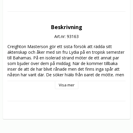
Beskrivning
Art.nr: 93163
Creighton Masterson gör ett sista försök att rädda sitt 
äktenskap och åker med sin fru Lydia på en tropisk semester 
till Bahamas. På en isolerad strand möter de ett annat par 
som bjuder över dem på middag. När de kommer tillbaka 
inser de att de har blivit rånade men det finns inga spår att 
någon har varit där. De söker hjälp från paret de mötte, men 
inser snart att den hjälpsamhet som erbjuds har mörka 
Visa mer
motiv. Med bara varandra att lita på måste nu paret kämpa 
för att rädda sina liv och sin framtid tillsammans.