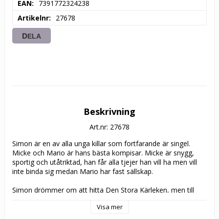
EAN
7391772324238
Artikelnr
27678
DELA
Beskrivning
Art.nr: 27678
Simon är en av alla unga killar som fortfarande är singel. 
Micke och Mario är hans bästa kompisar. Micke är snygg, 
sportig och utåtriktad, han får alla tjejer han vill ha men vill 
inte binda sig medan Mario har fast sällskap. 

Simon drömmer om att hitta Den Stora Kärleken, men till 
slut tröttnar Micke och Mario på Simons eviga sökande och 
Visa mer
bestämmer sig för att hjälpa honom. Då kommer Micke med 
en idé; "Hundtricket!".
