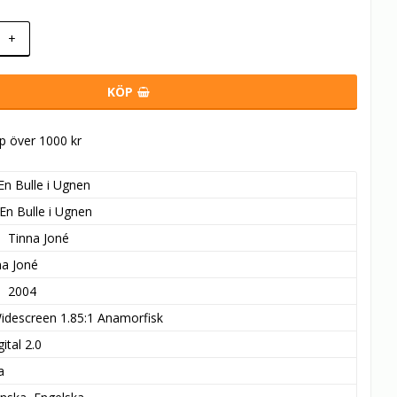
+
KÖP
öp över 1000 kr
En Bulle i Ugnen
En Bulle i Ugnen
Tinna Joné
na Joné
2004
idescreen 1.85:1 Anamorfisk
ital 2.0
a