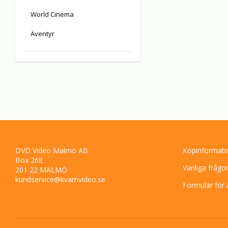
World Cinema
Äventyr
DVD Video Malmö AB
Köpinformati
Box 268
Vanliga frågo
201 22 MALMÖ
kundservice@kvarnvideo.se
Formulär för 