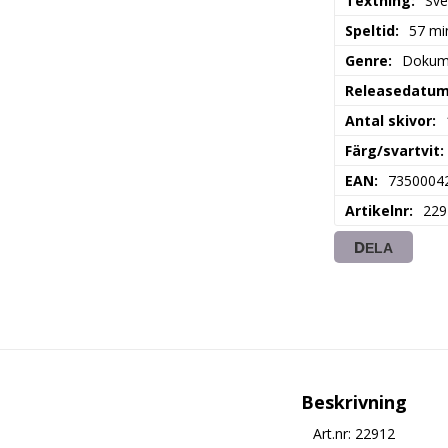
Textning
Sve
Speltid
57 mi
Genre
Dokum
Releasedatu
Antal skivor
Färg/svartvit
EAN
7350004
Artikelnr
229
DELA
Beskrivning
Art.nr: 22912