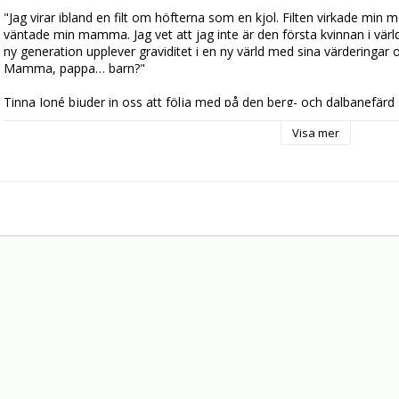
"Jag virar ibland en filt om höfterna som en kjol. Filten virkade min
väntade min mamma. Jag vet att jag inte är den första kvinnan i värl
ny generation upplever graviditet i en ny värld med sina värderingar 
Mamma, pappa… barn?"

Tinna Joné bjuder in oss att följa med på den berg- och dalbanefärd s
Fysiken förändras av den plötsliga alieninvasionen av kroppen. Fiskar 
Visa mer
hotande faror. Och vänner och familj går också i väntans tider och h
magen. "En bulle i ugnen" är en personlig, rolig och närgången dokume
och utanpå.