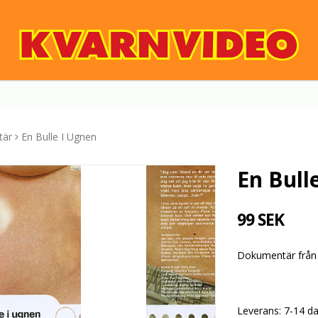
tär
En Bulle I Ugnen
En Bull
99 SEK
Dokumentär från 
Leverans:
7-14 d