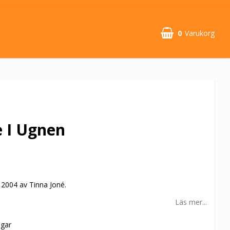
0
Varukorg
e I Ugnen
2004 av Tinna Joné.
Läs mer...
agar