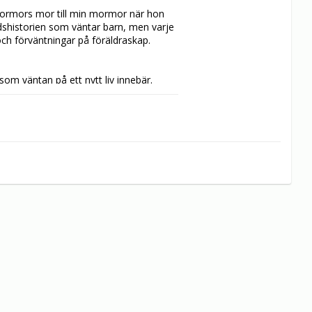
 mormors mor till min mormor när hon 
dshistorien som väntar barn, men varje 
och förväntningar på föräldraskap.

om väntan på ett nytt liv innebär. 
och ostar förvandlas från god mat till 
ar tusen tankar kring den växande 
ntär av graviditeten då och nu, inuti 