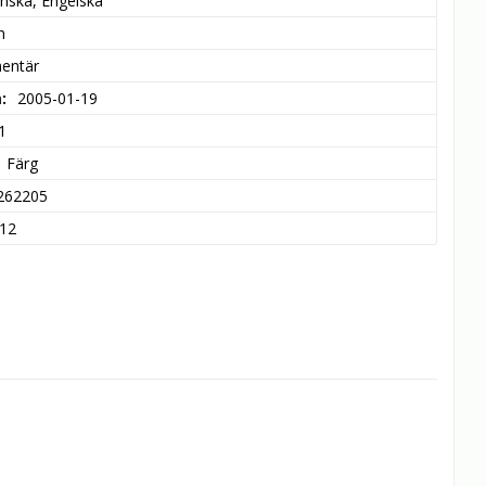
nska, Engelska
n
entär
m
2005-01-19
1
Färg
262205
12