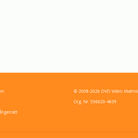
on
© 2008-2026 DVD Video Malmö
r
Org. Nr. 556620-4839
ångerrätt