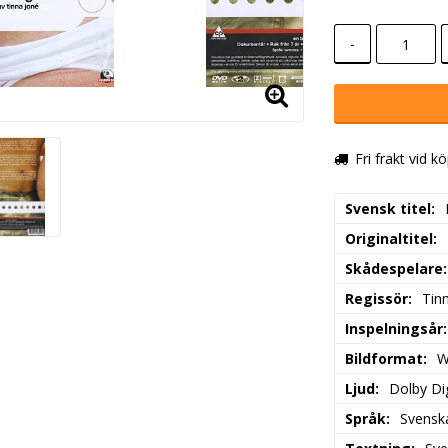
-
Fri frakt vid k
Svensk titel
Originaltitel
Skådespelare
Regissör
Tin
Inspelningsår
Bildformat
W
Ljud
Dolby Dig
Språk
Svensk