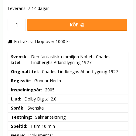
Leverans:
7-14 dagar
KÖP
Fri frakt vid köp över 1000 kr
Svensk
Den fantastiska familjen Nobel - Charles 
titel
Lindberghs Atlantflygning 1927
Originaltitel
Charles Lindberghs Atlantflygning 1927
Regissör
Gunnar Hedin
Inspelningsår
2005
Ljud
Dolby Digital 2.0
Språk
Svenska
Textning
Saknar textning
Speltid
1 tim 10 min
Genre
Dokumentär