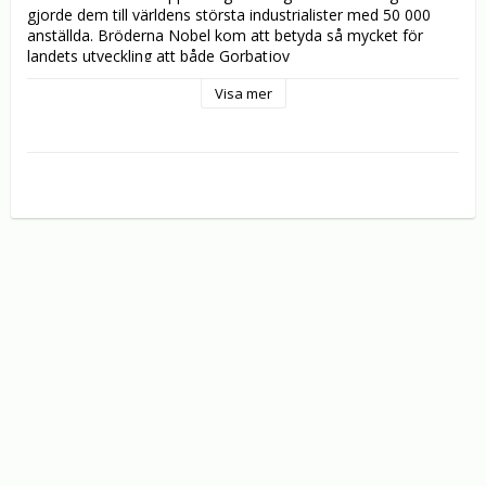
gjorde dem till världens största industrialister med 50 000 
anställda. Bröderna Nobel kom att betyda så mycket för 
landets utveckling att både Gorbatjov

och Jeltsin reste stora minnesmärken över dem.

Visa mer
Om den fantastiska familjen Nobel och svenskättade Charles 
Lindberghs djärva Atlantflygning handlar denna DVD, med 
autentiskt filmmaterial och unika bilder.

Speaker: Erik Bergsten