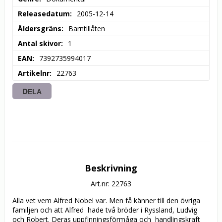
Releasedatum
2005-12-14
Åldersgräns
Barntillåten
Antal skivor
1
EAN
7392735994017
Artikelnr
22763
DELA
Beskrivning
Art.nr: 22763
Alla vet vem Alfred Nobel var. Men få känner till den övriga 
familjen och att Alfred  hade två bröder i Ryssland, Ludvig 
och Robert. Deras uppfinningsförmåga och  handlingskraft 