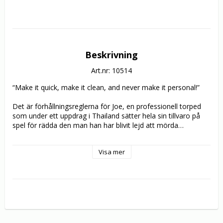
Beskrivning
Art.nr: 10514
“Make it quick, make it clean, and never make it personal!” 

Det är förhållningsreglerna för Joe, en professionell torped 
som under ett uppdrag i Thailand sätter hela sin tillvaro på 
spel för rädda den man han har blivit lejd att mörda… 

Actionmästarna Oxide och Danny Pang har skapat en 
Visa mer
fartfylld Hollywood-version av deras kampsport-kultfilm 
”Bangkok Dangerous” från 1999. I nyinspelningen trampar 
man gasen i botten ännu mer och Nicolas Cage som 
hämndtörstig torped ger behagliga associationer till 
kultsuccéer som ”Con Air”, ”The Rock” och ”Face/Off”.