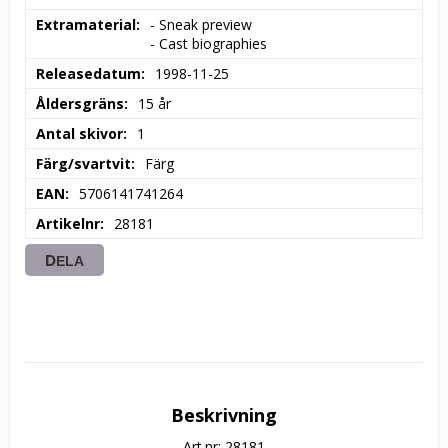
Extramaterial
- Sneak preview

- Cast biographies
Releasedatum
1998-11-25
Åldersgräns
15 år
Antal skivor
1
Färg/svartvit
Färg
EAN
5706141741264
Artikelnr
28181
DELA
Beskrivning
Art.nr: 28181