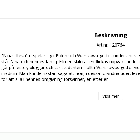
Beskrivning
Art.nr: 120764
"Ninas Resa" utspelar sig i Polen och Warszawa-gettot under andra vä
står Nina och hennes familj. Filmen skildrar en flickas uppväxt under
går på fester, pluggar och tar studenten – allt i Warszawas getto. Vid 
medicin. Man kunde nästan säga att hon, i dessa förvridna tider, lever 
för att alla i hennes omgivning försvinner, en efter en...

Ninas resa är en spelfilm, den är inspelad i Warszawa med polska sk
Visa mer
dokumentär tråd. Händelserna i filmen kommenteras av Nina Einhorn s
hon gick bort.