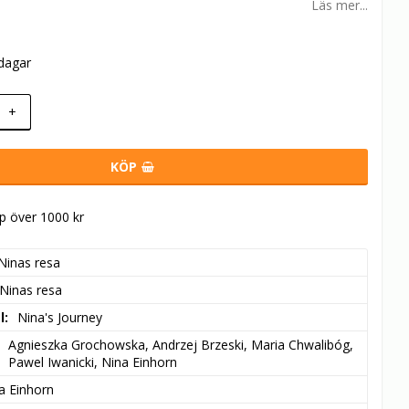
Läs mer...
rdagar
+
KÖP
öp över 1000 kr
Ninas resa
Ninas resa
l
Nina's Journey
Agnieszka Grochowska, Andrzej Brzeski, Maria Chwalibóg, 
Pawel Iwanicki, Nina Einhorn
a Einhorn