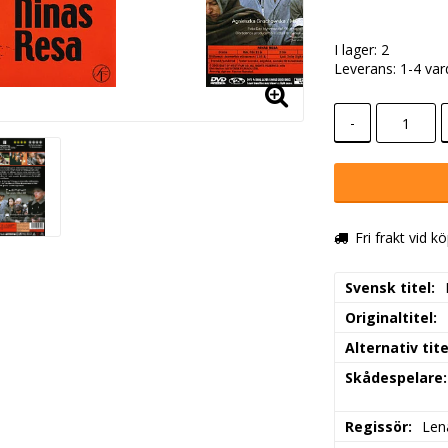
I lager: 2
Leverans:
1-4 va
-
Fri frakt vid k
Svensk titel
Originaltitel
Alternativ tite
Skådespelare
Regissör
Len