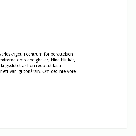
rldskriget. I centrum för berättelsen 
 extrema omständigheter, Nina blir kär, 
krigsslutet är hon redo att läsa 
ett vanligt tonårsliv. Om det inte vore 
ådespelare, men den har en 
jälv, i en intervju som gjordes innan 