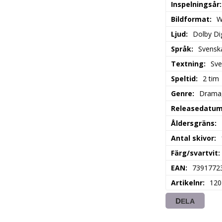
Inspelningsår
Bildformat
W
Ljud
Dolby Dig
Språk
Svensk
Textning
Sve
Speltid
2 tim
Genre
Drama,
Releasedatu
Åldersgräns
Antal skivor
Färg/svartvit
EAN
7391772
Artikelnr
120
DELA