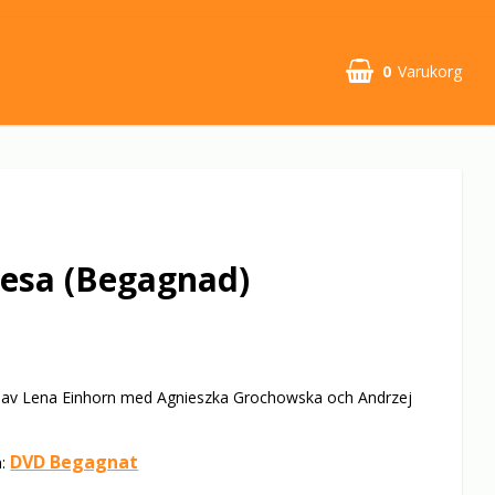
0
Varukorg
esa (Begagnad)
 av Lena Einhorn med Agnieszka Grochowska och Andrzej
DVD Begagnat
n: