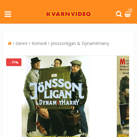
0
Genre
Komedi
Jönssonligan & DynamitHarry
- 71%