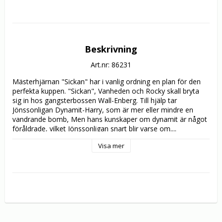
Beskrivning
Art.nr: 86231
Mästerhjärnan "Sickan" har i vanlig ordning en plan för den 
perfekta kuppen. "Sickan", Vanheden och Rocky skall bryta 
sig in hos gangsterbossen Wall-Enberg. Till hjälp tar 
Jönssonligan Dynamit-Harry, som är mer eller mindre en 
vandrande bomb, Men hans kunskaper om dynamit är något 
föråldrade, vilket Jönssonligan snart blir varse om....

Visa mer
Jönsonligan är inte de enda som är ute efter Wallenberg. 
Polisen är på krigsstigen, och en äregirig kommissarie vill 
kröna sin karriär med Wall-Enbergs skalp. Vem kommer först?