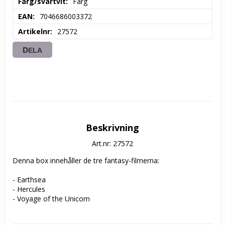
Färg/svartvit
Färg
EAN
7046686003372
Artikelnr
27572
DELA
Beskrivning
Art.nr: 27572
Denna box innehåller de tre fantasy-filmerna:

- Earthsea

- Hercules

- Voyage of the Unicorn