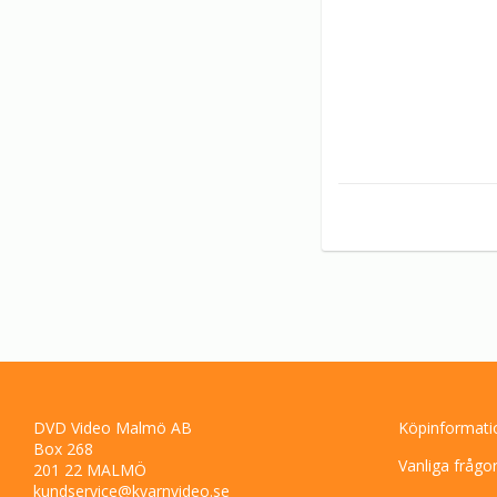
DVD Video Malmö AB
Köpinformati
Box 268
Vanliga frågo
201 22 MALMÖ
kundservice@kvarnvideo.se