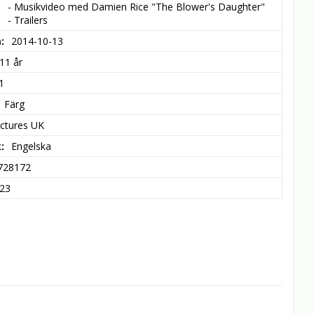
- Musikvideo med Damien Rice "The Blower's Daughter"

- Trailers
m
2014-10-13
11 år
1
Färg
ictures UK
k
Engelska
728172
23