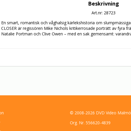
Beskrivning
Art.nr: 28723
En smart, romantisk och våghalsig kärlekshistoria om slumpmässiga 
CLOSER är regissören Mike Nichols kritikerrosade porträtt av fyra frä
Natalie Portman och Clive Owen – med en sak gemensamt: varandra
on
© 2008-2026 DVD Video Malmö
r
Org. Nr. 556620-4839