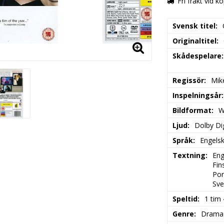
Fri frakt vid k
Svensk titel
Originaltitel
Skådespelare
Regissör
Mik
Inspelningsår
Bildformat
W
Ljud
Dolby Dig
Språk
Engels
Textning
Eng
Fin
Por
Sve
Speltid
1 tim
Genre
Drama