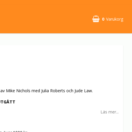
0
Varukorg
av Mike Nichols med Julia Roberts och Jude Law.
UTGÅTT
Läs mer...