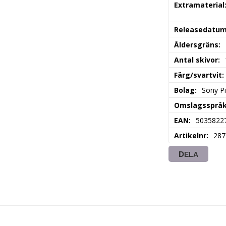
Extramaterial
Releasedatu
Åldersgräns
Antal skivor
Färg/svartvit
Bolag
Sony P
Omslagssprå
EAN
5035822
Artikelnr
287
DELA